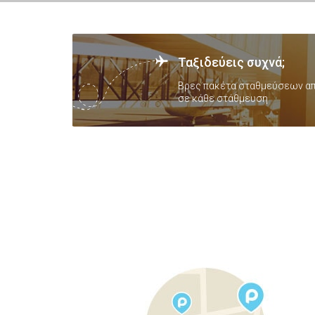
Ταξιδεύεις συχνά;
Βρες πακέτα σταθμεύσεων απ
σε κάθε στάθμευση