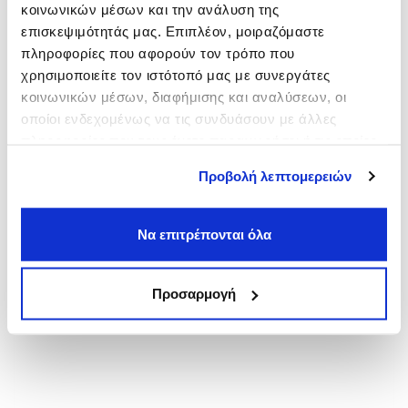
κοινωνικών μέσων και την ανάλυση της
Πλάκα
επισκεψιμότητάς μας. Επιπλέον, μοιραζόμαστε
από
6,00€
πληροφορίες που αφορούν τον τρόπο που
Πανεπιστήμιο
χρησιμοποιείτε τον ιστότοπό μας με συνεργάτες
από
3,00€
κοινωνικών μέσων, διαφήμισης και αναλύσεων, οι
Νομική
οποίοι ενδεχομένως να τις συνδυάσουν με άλλες
από
3,00€
πληροφορίες που τους έχετε παραχωρήσει ή τις οποίες
έχουν συλλέξει σε σχέση με την από μέρους σας χρήση
Προβολή λεπτομερειών
των υπηρεσιών τους.
Να επιτρέπονται όλα
Προσαρμογή