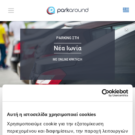
Νέα Ιωνία
PARKING
ΣΤΗ
Πεμ 06 Αυγ 19:30
1
ΩΡΑ
ΑΦΙΞΗ
ΔΙΑΡΚΕΙΑ
Νέα Ιωνία
ΜΕ ONLINE ΚΡΑΤΗΣΗ
Δεν Βρέθηκαν Αποτελέσματα
Δες τώρα τα parking στο χάρτη και σύγκρινε
τιμή
και
απόσταση
ακολουθει μια λιστα με
ενδεικτικες περιοχες
Αυτή η ιστοσελίδα χρησιμοποιεί cookies
Σύνταγμα
Χρησιμοποιούμε cookie για την εξατομίκευση
από
6,00€
περιεχομένου και διαφημίσεων, την παροχή λειτουργιών