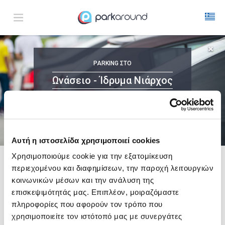
Ωνάσειο - Ίδρυμα Νιάρχος
PARKING
ΣΤΟ
Παρ 07 Αυγ 16:30
1
ΩΡΑ
ΑΦΙΞΗ
ΔΙΑΡΚΕΙΑ
Ωνάσειο - Ίδρυμα Νιάρχος
ΜΕ ONLINE ΚΡΑΤΗΣΗ
Αυτή η ιστοσελίδα χρησιμοποιεί cookies
Χρησιμοποιούμε cookie για την εξατομίκευση
περιεχομένου και διαφημίσεων, την παροχή λειτουργιών
Δες τώρα τα parking στο χάρτη και σύγκρινε
τιμή
και
απόσταση
κοινωνικών μέσων και την ανάλυση της
επισκεψιμότητάς μας. Επιπλέον, μοιραζόμαστε
πληροφορίες που αφορούν τον τρόπο που
χρησιμοποιείτε τον ιστότοπό μας με συνεργάτες