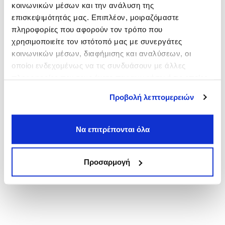
κοινωνικών μέσων και την ανάλυση της
Πλάκα
επισκεψιμότητάς μας. Επιπλέον, μοιραζόμαστε
από
6,00€
πληροφορίες που αφορούν τον τρόπο που
Πανεπιστήμιο
χρησιμοποιείτε τον ιστότοπό μας με συνεργάτες
από
3,00€
κοινωνικών μέσων, διαφήμισης και αναλύσεων, οι
Νομική
οποίοι ενδεχομένως να τις συνδυάσουν με άλλες
από
3,00€
πληροφορίες που τους έχετε παραχωρήσει ή τις οποίες
έχουν συλλέξει σε σχέση με την από μέρους σας χρήση
Προβολή λεπτομερειών
των υπηρεσιών τους.
Να επιτρέπονται όλα
Προσαρμογή