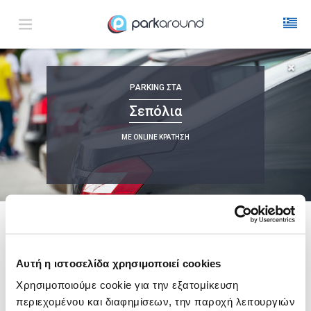
Σεπόλια
PARKING
ΣΤΑ
Πεμ 06 Αυγ 19:00
1
ΩΡΑ
ΑΦΙΞΗ
ΔΙΑΡΚΕΙΑ
Σεπόλια
ΜΕ ONLINE ΚΡΑΤΗΣΗ
Δεν Βρέθηκαν Αποτελέσματα
Δες τώρα τα parking στο χάρτη και σύγκρινε
τιμή
και
απόσταση
ακολουθει μια λιστα με
ενδεικτικες περιοχες
Αυτή η ιστοσελίδα χρησιμοποιεί cookies
Σύνταγμα
Χρησιμοποιούμε cookie για την εξατομίκευση
από
6,00€
περιεχομένου και διαφημίσεων, την παροχή λειτουργιών