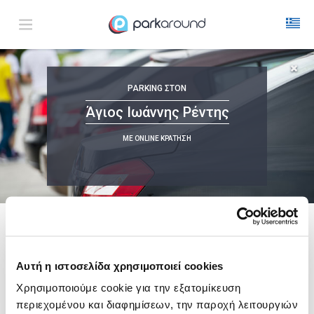
Άγιος Ιωάννης Ρέντης
PARKING
ΣΤΟΝ
Παρ 07 Αυγ 23:15
1
ΩΡΑ
ΑΦΙΞΗ
ΔΙΑΡΚΕΙΑ
Άγιος Ιωάννης Ρέντης
ΜΕ ONLINE ΚΡΑΤΗΣΗ
Δεν Βρέθηκαν Αποτελέσματα
Δες τώρα τα parking στο χάρτη και σύγκρινε
τιμή
και
απόσταση
ακολουθει μια λιστα με
ενδεικτικες περιοχες
Αυτή η ιστοσελίδα χρησιμοποιεί cookies
Σύνταγμα
Χρησιμοποιούμε cookie για την εξατομίκευση
από
6,00€
περιεχομένου και διαφημίσεων, την παροχή λειτουργιών