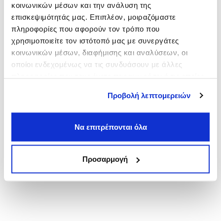
κοινωνικών μέσων και την ανάλυση της
Πλάκα
επισκεψιμότητάς μας. Επιπλέον, μοιραζόμαστε
από
6,00€
πληροφορίες που αφορούν τον τρόπο που
Πανεπιστήμιο
χρησιμοποιείτε τον ιστότοπό μας με συνεργάτες
από
3,00€
κοινωνικών μέσων, διαφήμισης και αναλύσεων, οι
Νομική
οποίοι ενδεχομένως να τις συνδυάσουν με άλλες
από
3,00€
πληροφορίες που τους έχετε παραχωρήσει ή τις οποίες
έχουν συλλέξει σε σχέση με την από μέρους σας χρήση
Προβολή λεπτομερειών
των υπηρεσιών τους.
Να επιτρέπονται όλα
Προσαρμογή