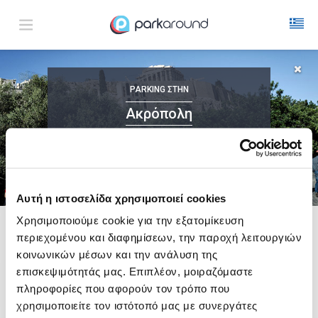
Ακρόπολη
PARKING
ΣΤΗΝ
Παρ 07 Αυγ 10:00
1
ΩΡΑ
ΑΦΙΞΗ
ΔΙΑΡΚΕΙΑ
Ακρόπολη
20%
ΜΕ ONLINE ΚΡΑΤΗΣΗ
Αυτή η ιστοσελίδα χρησιμοποιεί cookies
Χρησιμοποιούμε cookie για την εξατομίκευση
περιεχομένου και διαφημίσεων, την παροχή λειτουργιών
Δες τώρα τα parking στο χάρτη και σύγκρινε
τιμή
και
απόσταση
κοινωνικών μέσων και την ανάλυση της
επισκεψιμότητάς μας. Επιπλέον, μοιραζόμαστε
πληροφορίες που αφορούν τον τρόπο που
χρησιμοποιείτε τον ιστότοπό μας με συνεργάτες