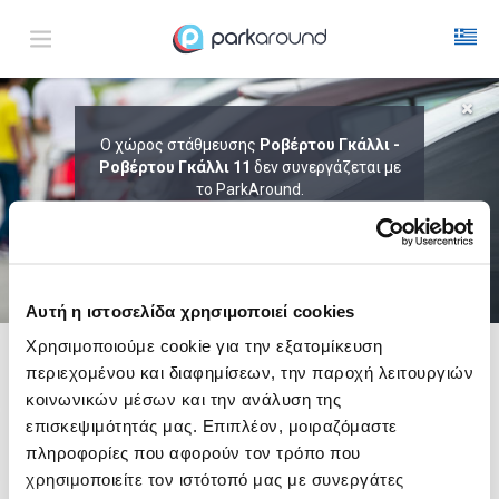
ΑΠΟΤΕΛΕΣΜΑΤΑ ΓΙΑ:
Ο χώρος στάθμευσης
Ροβέρτου Γκάλλι -
Ροβέρτου Γκάλλι 11
Παρ 07 Αυγ 04:30
δεν συνεργάζεται με
1
ΩΡΑ
ΑΦΙΞΗ
ΔΙΑΡΚΕΙΑ
το ParkAround.
ΤΟ PARKAROUND ΕΠΕΚΤΕΙΝΕΙ ΣΥΝΕΧΩΣ
ΤΟ ΔΙΚΤΥΟ ΤΟΥ ΚΑΙ ΠΡΟΣΦΕΡΕΙ
ΑΠΟΚΛΕΙΣΤΙΚΕΣ ΠΡΟΣΦΟΡΕΣ ΣΕ 200+
PARKING.
Αυτή η ιστοσελίδα χρησιμοποιεί cookies
Χρησιμοποιούμε cookie για την εξατομίκευση
περιεχομένου και διαφημίσεων, την παροχή λειτουργιών
Δες τώρα τα parking στο χάρτη και σύγκρινε
τιμή
και
απόσταση
κοινωνικών μέσων και την ανάλυση της
επισκεψιμότητάς μας. Επιπλέον, μοιραζόμαστε
πληροφορίες που αφορούν τον τρόπο που
χρησιμοποιείτε τον ιστότοπό μας με συνεργάτες