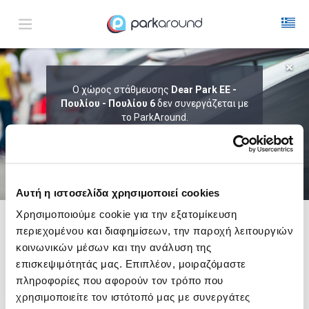
ΑΠΟΤΕΛΕΣΜΑΤΑ ΓΙΑ:
Ο χώρος στάθμευσης
Dear Park EE -
Πουλίου - Πουλίου 6
Κυρ 09 Αυγ 03:00
δεν συνεργάζεται με
1
ΩΡΑ
ΑΦΙΞΗ
ΔΙΑΡΚΕΙΑ
το ParkAround.
ΤΟ PARKAROUND ΕΠΕΚΤΕΙΝΕΙ ΣΥΝΕΧΩΣ
ΤΟ ΔΙΚΤΥΟ ΤΟΥ ΚΑΙ ΠΡΟΣΦΕΡΕΙ
ΑΠΟΚΛΕΙΣΤΙΚΕΣ ΠΡΟΣΦΟΡΕΣ ΣΕ 200+
PARKING.
Αυτή η ιστοσελίδα χρησιμοποιεί cookies
Χρησιμοποιούμε cookie για την εξατομίκευση
περιεχομένου και διαφημίσεων, την παροχή λειτουργιών
Δες τώρα τα parking στο χάρτη και σύγκρινε
τιμή
και
απόσταση
κοινωνικών μέσων και την ανάλυση της
επισκεψιμότητάς μας. Επιπλέον, μοιραζόμαστε
πληροφορίες που αφορούν τον τρόπο που
χρησιμοποιείτε τον ιστότοπό μας με συνεργάτες