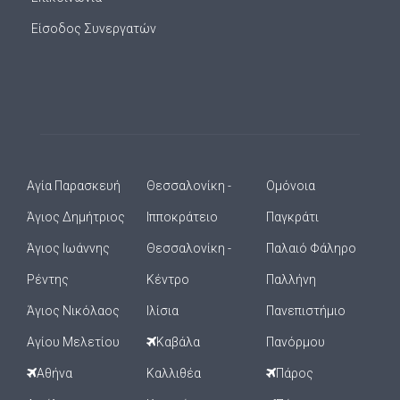
Είσοδος Συνεργατών
Αγία Παρασκευή
Θεσσαλονίκη -
Ομόνοια
Άγιος Δημήτριος
Ιπποκράτειο
Παγκράτι
Άγιος Ιωάννης
Θεσσαλονίκη -
Παλαιό Φάληρο
Ρέντης
Κέντρο
Παλλήνη
Άγιος Νικόλαος
Ιλίσια
Πανεπιστήμιο
Αγίου Μελετίου
Καβάλα
Πανόρμου
Αθήνα
Καλλιθέα
Πάρος