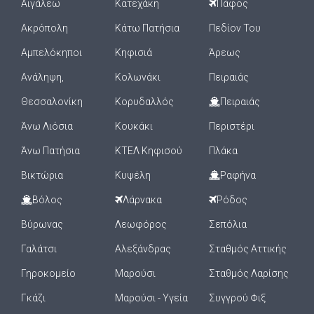
Αιγάλεω
Κατεχάκη
Πάφος
Ακρόπολη
Κάτω Πατήσια
Πεδίον Του
Αμπελόκηποι
Κηφισιά
Άρεως
Ανάληψη,
Κολωνάκι
Πειραιάς
Θεσσαλονίκη
Κορυδαλλός
Πειραιάς
Άνω Λιόσια
Κουκάκι
Περιστέρι
Άνω Πατήσια
ΚΤΕΛ Κηφισού
Πλάκα
Βικτώρια
Κυψέλη
Ραφήνα
Βόλος
Λάρνακα
Ρόδος
Βύρωνας
Λεωφόρος
Σεπόλια
Γαλάτσι
Αλεξάνδρας
Σταθμός Αττικής
Γηροκομείο
Μαρούσι
Σταθμός Λαρίσης
Γκάζι
Μαρούσι - Υγεία
Συγγρού Φιξ