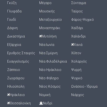
Γκύζη
Μέγαρο
Σύνταγμα
Γλυφάδα
Μουσικής
Ταύρος
Γουδί
Μεταξουργείο
Φάρος-Ψυχικό
Δάφνη
Μοναστηράκι
Χαϊδάρι
Δικαστήρια
Μυτιλήνη
Χαλάνδρι
Εξάρχεια
Νέα Ιωνία
Χανιά
Ερυθρός Σταυρός
Νέα Σμύρνη
Χίλτον
Ευαγγελισμός
Νέα Φιλαδέλφεια
Χολαργός
Ζάππειο
Νέο Ηράκλειο
Ψυρρή
Ζωγράφου
Νέο Φάληρο
Ψυχικό
Ηλιούπολη
Νέος Κόσμος
Ωνάσειο - Ίδρυμα
Ηράκλειο
Νομική
Νιάρχος
Θεσσαλονίκη
Νυδρί