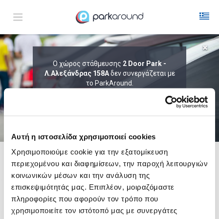
ΑΠΟΤΕΛΕΣΜΑΤΑ ΓΙΑ:
Ο χώρος στάθμευσης
2 Door Park -
Λ.Αλεξάνδρας 158Α
Πεμ 06 Αυγ 03:45
δεν συνεργάζεται με
1
ΩΡΑ
ΑΦΙΞΗ
ΔΙΑΡΚΕΙΑ
το ParkAround.
ΤΟ PARKAROUND ΕΠΕΚΤΕΙΝΕΙ ΣΥΝΕΧΩΣ
ΤΟ ΔΙΚΤΥΟ ΤΟΥ ΚΑΙ ΠΡΟΣΦΕΡΕΙ
ΑΠΟΚΛΕΙΣΤΙΚΕΣ ΠΡΟΣΦΟΡΕΣ ΣΕ 200+
PARKING.
Αυτή η ιστοσελίδα χρησιμοποιεί cookies
Χρησιμοποιούμε cookie για την εξατομίκευση
περιεχομένου και διαφημίσεων, την παροχή λειτουργιών
Δες τώρα τα parking στο χάρτη και σύγκρινε
τιμή
και
απόσταση
κοινωνικών μέσων και την ανάλυση της
επισκεψιμότητάς μας. Επιπλέον, μοιραζόμαστε
πληροφορίες που αφορούν τον τρόπο που
χρησιμοποιείτε τον ιστότοπό μας με συνεργάτες