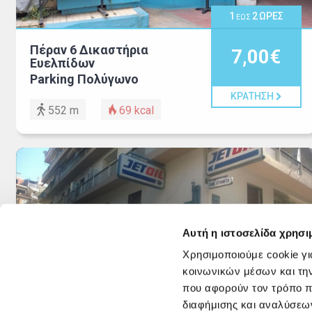
1
2
ΩΡΕΣ
ΕΩΣ
Πέραν 6 Δικαστήρια
7,00€
Ευελπίδων
Parking Πολύγωνο
ΚΡΑΤΗΣΗ
552 m
69
kcal
Αυτή η ιστοσελίδα χρησι
Χρησιμοποιούμε cookie γι
κοινωνικών μέσων και τη
1
ΩΡΑ
που αφορούν τον τρόπο π
διαφήμισης και αναλύσεων
Τσαμαδού 40