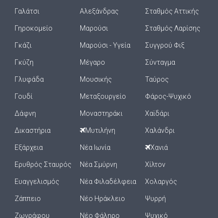
Γαλάτσι
Αλεξάνδρας
Σταθμός Αττικής
Γηροκομείο
Μαρούσι
Σταθμός Λαρίσης
Γκάζι
Μαρούσι - Υγεία
Συγγρού Φιξ
Γκύζη
Μέγαρο
Σύνταγμα
Γλυφάδα
Μουσικής
Ταύρος
Γουδί
Μεταξουργείο
Φάρος-Ψυχικό
Δάφνη
Μοναστηράκι
Χαϊδάρι
Δικαστήρια
Μυτιλήνη
Χαλάνδρι
Εξάρχεια
Νέα Ιωνία
Χανιά
Ερυθρός Σταυρός
Νέα Σμύρνη
Χίλτον
Ευαγγελισμός
Νέα Φιλαδέλφεια
Χολαργός
Ζάππειο
Νέο Ηράκλειο
Ψυρρή
Ζωγράφου
Νέο Φάληρο
Ψυχικό