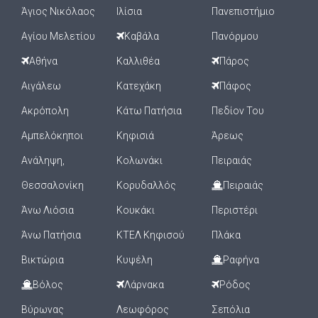
Άγιος Νικόλαος
Ιλίσια
Πανεπιστήμιο
Αγίου Μελετίου
Καβάλα
Πανόρμου
Αθήνα
Καλλιθέα
Πάρος
Αιγάλεω
Κατεχάκη
Πάφος
Ακρόπολη
Κάτω Πατήσια
Πεδίον Του
Αμπελόκηποι
Κηφισιά
Άρεως
Ανάληψη,
Κολωνάκι
Πειραιάς
Θεσσαλονίκη
Κορυδαλλός
Πειραιάς
Άνω Λιόσια
Κουκάκι
Περιστέρι
Άνω Πατήσια
ΚΤΕΛ Κηφισού
Πλάκα
Βικτώρια
Κυψέλη
Ραφήνα
Βόλος
Λάρνακα
Ρόδος
Βύρωνας
Λεωφόρος
Σεπόλια