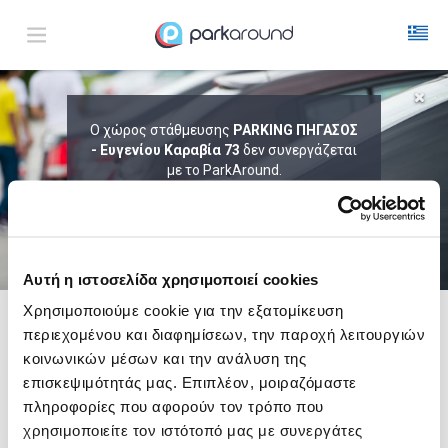
ΑΠΟΤΕΛΕΣΜΑΤΑ ΓΙΑ:
Ο χώρος στάθμευσης
PARKING ΠΗΓΑΣΟΣ
- Ευγενίου Καραβία 73
Κυρ 09 Αυγ 11:30
δεν συνεργάζεται
1
ΩΡΑ
ΑΦΙΞΗ
ΔΙΑΡΚΕΙΑ
με το ParkAround.
ΤΟ PARKAROUND ΕΠΕΚΤΕΙΝΕΙ ΣΥΝΕΧΩΣ
ΤΟ ΔΙΚΤΥΟ ΤΟΥ ΚΑΙ ΠΡΟΣΦΕΡΕΙ
ΑΠΟΚΛΕΙΣΤΙΚΕΣ ΠΡΟΣΦΟΡΕΣ ΣΕ 200+
PARKING.
Αυτή η ιστοσελίδα χρησιμοποιεί cookies
Χρησιμοποιούμε cookie για την εξατομίκευση
περιεχομένου και διαφημίσεων, την παροχή λειτουργιών
Δες τώρα τα parking στο χάρτη και σύγκρινε
τιμή
και
απόσταση
κοινωνικών μέσων και την ανάλυση της
επισκεψιμότητάς μας. Επιπλέον, μοιραζόμαστε
πληροφορίες που αφορούν τον τρόπο που
χρησιμοποιείτε τον ιστότοπό μας με συνεργάτες