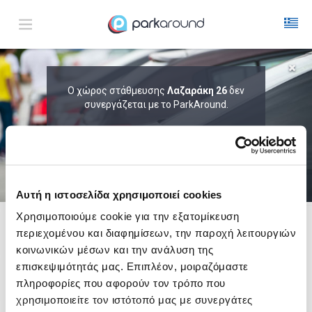
ΑΠΟΤΕΛΕΣΜΑΤΑ ΓΙΑ:
Ο χώρος στάθμευσης
Λαζαράκη 26
δεν
Δευ 10 Αυγ 04:15
συνεργάζεται με το ParkAround.
1
ΩΡΑ
ΑΦΙΞΗ
ΔΙΑΡΚΕΙΑ
ΤΟ PARKAROUND ΕΠΕΚΤΕΙΝΕΙ ΣΥΝΕΧΩΣ
ΤΟ ΔΙΚΤΥΟ ΤΟΥ ΚΑΙ ΠΡΟΣΦΕΡΕΙ
ΑΠΟΚΛΕΙΣΤΙΚΕΣ ΠΡΟΣΦΟΡΕΣ ΣΕ 200+
PARKING.
Αυτή η ιστοσελίδα χρησιμοποιεί cookies
Χρησιμοποιούμε cookie για την εξατομίκευση
περιεχομένου και διαφημίσεων, την παροχή λειτουργιών
Δες τώρα τα parking στο χάρτη και σύγκρινε
τιμή
και
απόσταση
κοινωνικών μέσων και την ανάλυση της
επισκεψιμότητάς μας. Επιπλέον, μοιραζόμαστε
πληροφορίες που αφορούν τον τρόπο που
χρησιμοποιείτε τον ιστότοπό μας με συνεργάτες