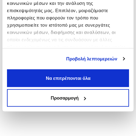
κοινωνικών μέσων και την ανάλυση της
Πλάκα
επισκεψιμότητάς μας. Επιπλέον, μοιραζόμαστε
από
6,00€
πληροφορίες που αφορούν τον τρόπο που
Πανεπιστήμιο
χρησιμοποιείτε τον ιστότοπό μας με συνεργάτες
από
3,00€
κοινωνικών μέσων, διαφήμισης και αναλύσεων, οι
Νομική
οποίοι ενδεχομένως να τις συνδυάσουν με άλλες
από
3,00€
πληροφορίες που τους έχετε παραχωρήσει ή τις οποίες
έχουν συλλέξει σε σχέση με την από μέρους σας χρήση
Προβολή λεπτομερειών
των υπηρεσιών τους.
Να επιτρέπονται όλα
Προσαρμογή