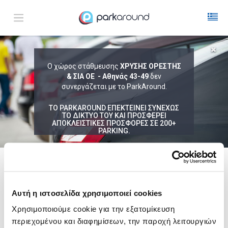
ΑΠΟΤΕΛΕΣΜΑΤΑ ΓΙΑ:
Ο χώρος στάθμευσης
ΧΡΥΣΗΣ ΟΡΕΣΤΗΣ
Σαβ 08 Αυγ 17:45
& ΣΙΑ ΟΕ - Αθηνάς 43-49
δεν
1
ΩΡΑ
ΑΦΙΞΗ
ΔΙΑΡΚΕΙΑ
συνεργάζεται με το ParkAround.
ΤΟ PARKAROUND ΕΠΕΚΤΕΙΝΕΙ ΣΥΝΕΧΩΣ
ΤΟ ΔΙΚΤΥΟ ΤΟΥ ΚΑΙ ΠΡΟΣΦΕΡΕΙ
ΑΠΟΚΛΕΙΣΤΙΚΕΣ ΠΡΟΣΦΟΡΕΣ ΣΕ 200+
PARKING.
Δεν Βρέθηκαν Αποτελέσματα
Δες τώρα τα parking στο χάρτη και σύγκρινε
τιμή
και
απόσταση
ακολουθει μια λιστα με
ενδεικτικες περιοχες
Αυτή η ιστοσελίδα χρησιμοποιεί cookies
Σύνταγμα
Χρησιμοποιούμε cookie για την εξατομίκευση
από
6,00€
περιεχομένου και διαφημίσεων, την παροχή λειτουργιών