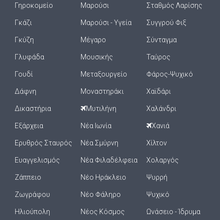
Γηροκομείο
Μαρούσι
Σταθμός Λαρίσης
Γκάζι
Μαρούσι - Υγεία
Συγγρού Φιξ
Γκύζη
Μέγαρο
Σύνταγμα
Γλυφάδα
Μουσικής
Ταύρος
Γουδί
Μεταξουργείο
Φάρος-Ψυχικό
Δάφνη
Μοναστηράκι
Χαϊδάρι
Δικαστήρια
Μυτιλήνη
Χαλάνδρι
Εξάρχεια
Νέα Ιωνία
Χανιά
Ερυθρός Σταυρός
Νέα Σμύρνη
Χίλτον
Ευαγγελισμός
Νέα Φιλαδέλφεια
Χολαργός
Ζάππειο
Νέο Ηράκλειο
Ψυρρή
Ζωγράφου
Νέο Φάληρο
Ψυχικό
Ηλιούπολη
Νέος Κόσμος
Ωνάσειο - Ίδρυμα