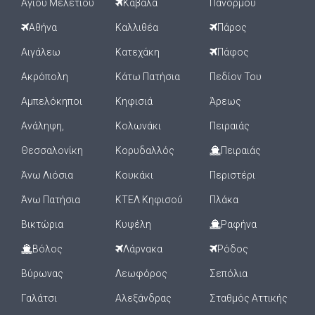
Αγίου Μελετίου
Καβάλα
Πανόρμου
Αθήνα
Καλλιθέα
Πάρος
Αιγάλεω
Κατεχάκη
Πάφος
Ακρόπολη
Κάτω Πατήσια
Πεδίον Του
Αμπελόκηποι
Κηφισιά
Άρεως
Ανάληψη,
Κολωνάκι
Πειραιάς
Θεσσαλονίκη
Κορυδαλλός
Πειραιάς
Άνω Λιόσια
Κουκάκι
Περιστέρι
Άνω Πατήσια
ΚΤΕΛ Κηφισού
Πλάκα
Βικτώρια
Κυψέλη
Ραφήνα
Βόλος
Λάρνακα
Ρόδος
Βύρωνας
Λεωφόρος
Σεπόλια
Γαλάτσι
Αλεξάνδρας
Σταθμός Αττικής