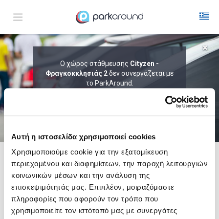
ΑΠΟΤΕΛΕΣΜΑΤΑ ΓΙΑ:
Ο χώρος στάθμευσης
Cityzen -
Φραγκοκκλησιάς 2
Παρ 07 Αυγ 03:30
δεν συνεργάζεται με
1
ΩΡΑ
ΑΦΙΞΗ
ΔΙΑΡΚΕΙΑ
το ParkAround.
ΤΟ PARKAROUND ΕΠΕΚΤΕΙΝΕΙ ΣΥΝΕΧΩΣ
ΤΟ ΔΙΚΤΥΟ ΤΟΥ ΚΑΙ ΠΡΟΣΦΕΡΕΙ
ΑΠΟΚΛΕΙΣΤΙΚΕΣ ΠΡΟΣΦΟΡΕΣ ΣΕ 200+
PARKING.
Αυτή η ιστοσελίδα χρησιμοποιεί cookies
Χρησιμοποιούμε cookie για την εξατομίκευση
περιεχομένου και διαφημίσεων, την παροχή λειτουργιών
Δες τώρα τα parking στο χάρτη και σύγκρινε
τιμή
και
απόσταση
κοινωνικών μέσων και την ανάλυση της
επισκεψιμότητάς μας. Επιπλέον, μοιραζόμαστε
πληροφορίες που αφορούν τον τρόπο που
χρησιμοποιείτε τον ιστότοπό μας με συνεργάτες