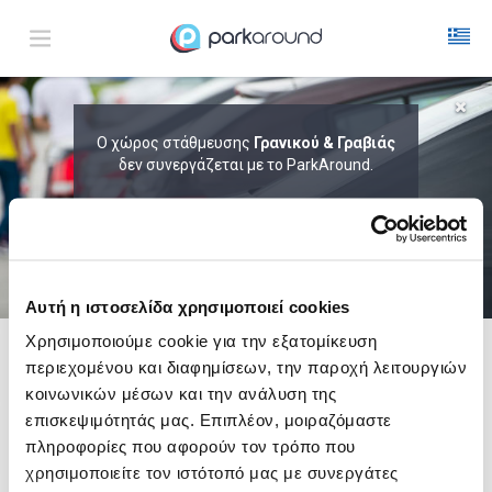
ΑΠΟΤΕΛΕΣΜΑΤΑ ΓΙΑ:
Ο χώρος στάθμευσης
Γρανικού & Γραβιάς
Πεμ 06 Αυγ 14:30
δεν συνεργάζεται με το ParkAround.
1
ΩΡΑ
ΑΦΙΞΗ
ΔΙΑΡΚΕΙΑ
ΤΟ PARKAROUND ΕΠΕΚΤΕΙΝΕΙ ΣΥΝΕΧΩΣ
ΤΟ ΔΙΚΤΥΟ ΤΟΥ ΚΑΙ ΠΡΟΣΦΕΡΕΙ
ΑΠΟΚΛΕΙΣΤΙΚΕΣ ΠΡΟΣΦΟΡΕΣ ΣΕ 200+
PARKING.
Αυτή η ιστοσελίδα χρησιμοποιεί cookies
Χρησιμοποιούμε cookie για την εξατομίκευση
περιεχομένου και διαφημίσεων, την παροχή λειτουργιών
Δες τώρα τα parking στο χάρτη και σύγκρινε
τιμή
και
απόσταση
κοινωνικών μέσων και την ανάλυση της
επισκεψιμότητάς μας. Επιπλέον, μοιραζόμαστε
πληροφορίες που αφορούν τον τρόπο που
χρησιμοποιείτε τον ιστότοπό μας με συνεργάτες