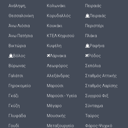
Ανάληψη,
Κολωνάκι
Πειραιάς
Θεσσαλονίκη
Κορυδαλλός
Πειραιάς
Άνω Λιόσια
Κουκάκι
Περιστέρι
Άνω Πατήσια
ΚΤΕΛ Κηφισού
Πλάκα
Βικτώρια
Κυψέλη
Ραφήνα
Βόλος
Λάρνακα
Ρόδος
Βύρωνας
Λεωφόρος
Σεπόλια
Γαλάτσι
Αλεξάνδρας
Σταθμός Αττικής
Γηροκομείο
Μαρούσι
Σταθμός Λαρίσης
Γκάζι
Μαρούσι - Υγεία
Συγγρού Φιξ
Γκύζη
Μέγαρο
Σύνταγμα
Γλυφάδα
Μουσικής
Ταύρος
Γουδί
Μεταξουργείο
Φάρος-Ψυχικό