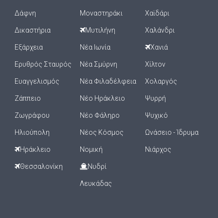
Δάφνη
Μοναστηράκι
Χαϊδάρι
Δικαστήρια
Μυτιλήνη
Χαλάνδρι
Εξάρχεια
Νέα Ιωνία
Χανιά
Ερυθρός Σταυρός
Νέα Σμύρνη
Χίλτον
Ευαγγελισμός
Νέα Φιλαδέλφεια
Χολαργός
Ζάππειο
Νέο Ηράκλειο
Ψυρρή
Ζωγράφου
Νέο Φάληρο
Ψυχικό
Ηλιούπολη
Νέος Κόσμος
Ωνάσειο - Ίδρυμα
Ηράκλειο
Νομική
Νιάρχος
Θεσσαλονίκη
Νυδρί
Λευκάδας