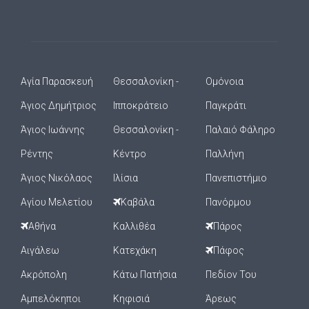
Αγία Παρασκευή
Θεσσαλονίκη -
Ομόνοια
Άγιος Δημήτριος
Ιπποκράτειο
Παγκράτι
Άγιος Ιωάννης
Θεσσαλονίκη -
Παλαιό Φάληρο
Ρέντης
Κέντρο
Παλλήνη
Άγιος Νικόλαος
Ιλίσια
Πανεπιστήμιο
Αγίου Μελετίου
Καβάλα
Πανόρμου
Αθήνα
Καλλιθέα
Πάρος
Αιγάλεω
Κατεχάκη
Πάφος
Ακρόπολη
Κάτω Πατήσια
Πεδίον Του
Αμπελόκηποι
Κηφισιά
Άρεως