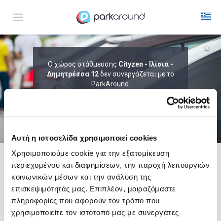
ΑΠΟΤΕΛΕΣΜΑΤΑ ΓΙΑ:
Ο χώρος στάθμευσης
Cityzen - Ιλίσια -
Δημητρέσσα 12
Πεμ 06 Αυγ 19:45
δεν συνεργάζεται με το
1
ΩΡΑ
ΑΦΙΞΗ
ΔΙΑΡΚΕΙΑ
ParkAround.
ΤΟ PARKAROUND ΕΠΕΚΤΕΙΝΕΙ ΣΥΝΕΧΩΣ
ΤΟ ΔΙΚΤΥΟ ΤΟΥ ΚΑΙ ΠΡΟΣΦΕΡΕΙ
ΑΠΟΚΛΕΙΣΤΙΚΕΣ ΠΡΟΣΦΟΡΕΣ ΣΕ 200+
PARKING.
Αυτή η ιστοσελίδα χρησιμοποιεί cookies
Χρησιμοποιούμε cookie για την εξατομίκευση
περιεχομένου και διαφημίσεων, την παροχή λειτουργιών
Δες τώρα τα parking στο χάρτη και σύγκρινε
τιμή
και
απόσταση
κοινωνικών μέσων και την ανάλυση της
επισκεψιμότητάς μας. Επιπλέον, μοιραζόμαστε
πληροφορίες που αφορούν τον τρόπο που
χρησιμοποιείτε τον ιστότοπό μας με συνεργάτες