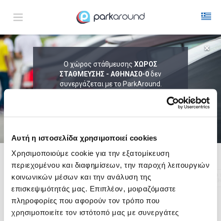
ΑΠΟΤΕΛΕΣΜΑΤΑ ΓΙΑ:
Ο χώρος στάθμευσης
ΧΩΡΟΣ
Παρ 07 Αυγ 05:45
ΣΤΑΘΜΕΥΣΗΣ - ΑΘΗΝΑΣ0-0
δεν
1
ΩΡΑ
ΑΦΙΞΗ
ΔΙΑΡΚΕΙΑ
συνεργάζεται με το ParkAround.
ΤΟ PARKAROUND ΕΠΕΚΤΕΙΝΕΙ ΣΥΝΕΧΩΣ
ΤΟ ΔΙΚΤΥΟ ΤΟΥ ΚΑΙ ΠΡΟΣΦΕΡΕΙ
ΑΠΟΚΛΕΙΣΤΙΚΕΣ ΠΡΟΣΦΟΡΕΣ ΣΕ 200+
PARKING.
Αυτή η ιστοσελίδα χρησιμοποιεί cookies
Χρησιμοποιούμε cookie για την εξατομίκευση
περιεχομένου και διαφημίσεων, την παροχή λειτουργιών
Δες τώρα τα parking στο χάρτη και σύγκρινε
τιμή
και
απόσταση
κοινωνικών μέσων και την ανάλυση της
επισκεψιμότητάς μας. Επιπλέον, μοιραζόμαστε
πληροφορίες που αφορούν τον τρόπο που
χρησιμοποιείτε τον ιστότοπό μας με συνεργάτες