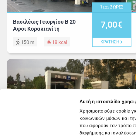
1
2
ΩΡΕΣ
ΕΩΣ
Βασιλέως Γεωργίου Β 20
7,00€
Αφοι Κορακιανίτη
150 m
18
kcal
ΚΡΑΤΗΣΗ
Αυτή η ιστοσελίδα χρησι
Χρησιμοποιούμε cookie γι
1
ΩΡΑ
κοινωνικών μέσων και τη
που αφορούν τον τρόπο π
Ριζάρη 4 & Βασ. Κωνστ.
6,00€
διαφήμισης και αναλύσεων
Polis Park