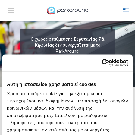
ΑΠΟΤΕΛΕΣΜΑΤΑ ΓΙΑ:
Ο χώρος στάθμευσης
Ευρυτανίας 7 &
Παρ 07 Αυγ 11:15
Κηφισίας
δεν συνεργάζεται με το
1
ΩΡΑ
ΑΦΙΞΗ
ΔΙΑΡΚΕΙΑ
ParkAround.
ΤΟ PARKAROUND ΕΠΕΚΤΕΙΝΕΙ ΣΥΝΕΧΩΣ
ΤΟ ΔΙΚΤΥΟ ΤΟΥ ΚΑΙ ΠΡΟΣΦΕΡΕΙ
ΑΠΟΚΛΕΙΣΤΙΚΕΣ ΠΡΟΣΦΟΡΕΣ ΣΕ 200+
PARKING.
Αυτή η ιστοσελίδα χρησιμοποιεί cookies
Χρησιμοποιούμε cookie για την εξατομίκευση
περιεχομένου και διαφημίσεων, την παροχή λειτουργιών
Δες τώρα τα parking στο χάρτη και σύγκρινε
τιμή
και
απόσταση
κοινωνικών μέσων και την ανάλυση της
επισκεψιμότητάς μας. Επιπλέον, μοιραζόμαστε
πληροφορίες που αφορούν τον τρόπο που
χρησιμοποιείτε τον ιστότοπό μας με συνεργάτες