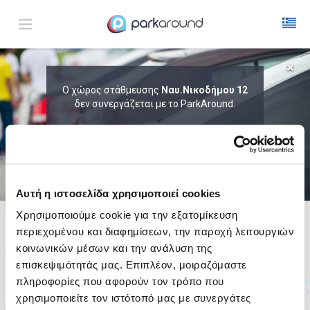
ΑΠΟΤΕΛΕΣΜΑΤΑ ΓΙΑ:
Ο χώρος στάθμευσης
Ναυ.Νικοδήμου 12
Σαβ 08 Αυγ 12:15
δεν συνεργάζεται με το ParkAround.
1
ΩΡΑ
ΑΦΙΞΗ
ΔΙΑΡΚΕΙΑ
ΤΟ PARKAROUND ΕΠΕΚΤΕΙΝΕΙ ΣΥΝΕΧΩΣ
ΤΟ ΔΙΚΤΥΟ ΤΟΥ ΚΑΙ ΠΡΟΣΦΕΡΕΙ
ΑΠΟΚΛΕΙΣΤΙΚΕΣ ΠΡΟΣΦΟΡΕΣ ΣΕ 200+
PARKING.
Αυτή η ιστοσελίδα χρησιμοποιεί cookies
Χρησιμοποιούμε cookie για την εξατομίκευση
περιεχομένου και διαφημίσεων, την παροχή λειτουργιών
Δες τώρα τα parking στο χάρτη και σύγκρινε
τιμή
και
απόσταση
κοινωνικών μέσων και την ανάλυση της
επισκεψιμότητάς μας. Επιπλέον, μοιραζόμαστε
πληροφορίες που αφορούν τον τρόπο που
χρησιμοποιείτε τον ιστότοπό μας με συνεργάτες