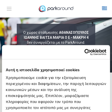
ΑΠΟΤΕΛΕΣΜΑΤΑ ΓΙΑ:
Ο χώρος στάθμευσης
ΑΘΑΝΑΣΟΠΟΥΛΟΣ
ΙΩΑΝΝΗΣ ΒΑΙΤΣΑ ΜΑΡΙΑ Ο Ε - ΜΑΚΡΗ 4
Πεμ 06 Αυγ 16:00
1
ΩΡΑ
ΑΦΙΞΗ
ΔΙΑΡΚΕΙΑ
δεν συνεργάζεται με το ParkAround.
ΤΟ PARKAROUND ΕΠΕΚΤΕΙΝΕΙ ΣΥΝΕΧΩΣ
ΤΟ ΔΙΚΤΥΟ ΤΟΥ ΚΑΙ ΠΡΟΣΦΕΡΕΙ
ΑΠΟΚΛΕΙΣΤΙΚΕΣ ΠΡΟΣΦΟΡΕΣ ΣΕ 200+
PARKING.
Αυτή η ιστοσελίδα χρησιμοποιεί cookies
Χρησιμοποιούμε cookie για την εξατομίκευση
περιεχομένου και διαφημίσεων, την παροχή λειτουργιών
Δες τώρα τα parking στο χάρτη και σύγκρινε
τιμή
και
απόσταση
κοινωνικών μέσων και την ανάλυση της
επισκεψιμότητάς μας. Επιπλέον, μοιραζόμαστε
πληροφορίες που αφορούν τον τρόπο που
χρησιμοποιείτε τον ιστότοπό μας με συνεργάτες