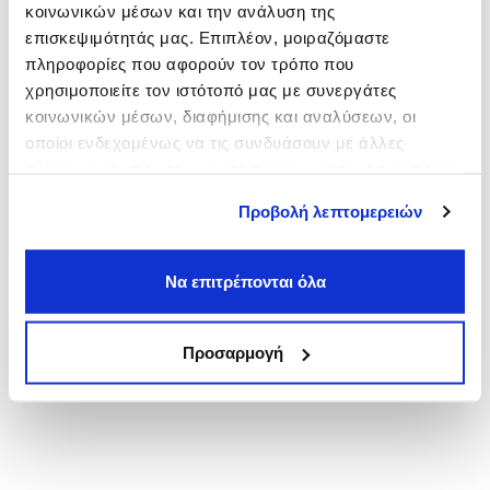
κοινωνικών μέσων και την ανάλυση της
Πειραιάς
επισκεψιμότητάς μας. Επιπλέον, μοιραζόμαστε
από
3,00€
πληροφορίες που αφορούν τον τρόπο που
Κορυδαλλός
χρησιμοποιείτε τον ιστότοπό μας με συνεργάτες
από
3,00€
κοινωνικών μέσων, διαφήμισης και αναλύσεων, οι
Άγιος Ιωάννης Ρέντης
οποίοι ενδεχομένως να τις συνδυάσουν με άλλες
από
3,00€
πληροφορίες που τους έχετε παραχωρήσει ή τις οποίες
έχουν συλλέξει σε σχέση με την από μέρους σας χρήση
Προβολή λεπτομερειών
των υπηρεσιών τους.
Να επιτρέπονται όλα
Προσαρμογή