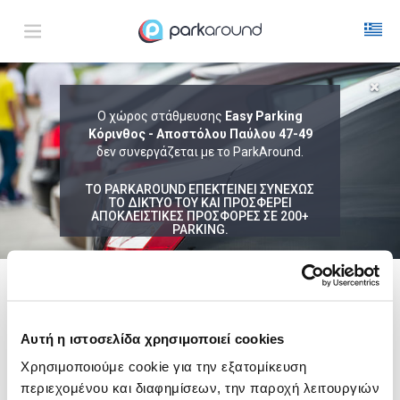
ΑΠΟΤΕΛΕΣΜΑΤΑ ΓΙΑ:
Ο χώρος στάθμευσης
Easy Parking
Κόρινθος - Αποστόλου Παύλου 47-49
Σαβ 08 Αυγ 04:30
1
ΩΡΑ
ΑΦΙΞΗ
ΔΙΑΡΚΕΙΑ
δεν συνεργάζεται με το ParkAround.
ΤΟ PARKAROUND ΕΠΕΚΤΕΙΝΕΙ ΣΥΝΕΧΩΣ
ΤΟ ΔΙΚΤΥΟ ΤΟΥ ΚΑΙ ΠΡΟΣΦΕΡΕΙ
ΑΠΟΚΛΕΙΣΤΙΚΕΣ ΠΡΟΣΦΟΡΕΣ ΣΕ 200+
PARKING.
Δεν Βρέθηκαν Αποτελέσματα
Δες τώρα τα parking στο χάρτη και σύγκρινε
τιμή
και
απόσταση
ακολουθει μια λιστα με
ενδεικτικες περιοχες
Αυτή η ιστοσελίδα χρησιμοποιεί cookies
Κόρινθος
Χρησιμοποιούμε cookie για την εξατομίκευση
από
3,00€
περιεχομένου και διαφημίσεων, την παροχή λειτουργιών