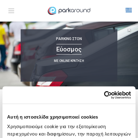
Εύοσμος
PARKING
ΣΤΟΝ
Σαβ 08 Αυγ 11:15
1
ΩΡΑ
ΑΦΙΞΗ
ΔΙΑΡΚΕΙΑ
Εύοσμος
ΜΕ ONLINE ΚΡΑΤΗΣΗ
Δεν Βρέθηκαν Αποτελέσματα
Δες τώρα τα parking στο χάρτη και σύγκρινε
τιμή
και
απόσταση
ακολουθει μια λιστα με
ενδεικτικες περιοχες
Αυτή η ιστοσελίδα χρησιμοποιεί cookies
Ανάληψη, Θεσσαλονίκη
Χρησιμοποιούμε cookie για την εξατομίκευση
από
1,00€
περιεχομένου και διαφημίσεων, την παροχή λειτουργιών