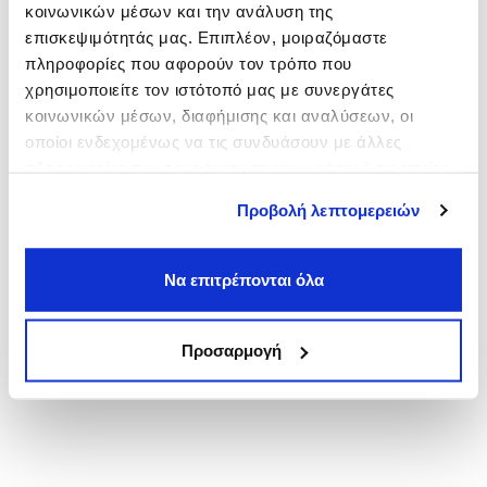
κοινωνικών μέσων και την ανάλυση της
Καλαμαριά
επισκεψιμότητάς μας. Επιπλέον, μοιραζόμαστε
από
1,50€
πληροφορίες που αφορούν τον τρόπο που
Λάρισα
χρησιμοποιείτε τον ιστότοπό μας με συνεργάτες
από
2,00€
κοινωνικών μέσων, διαφήμισης και αναλύσεων, οι
Λαμία
οποίοι ενδεχομένως να τις συνδυάσουν με άλλες
από
3,50€
πληροφορίες που τους έχετε παραχωρήσει ή τις οποίες
έχουν συλλέξει σε σχέση με την από μέρους σας χρήση
Προβολή λεπτομερειών
των υπηρεσιών τους.
Να επιτρέπονται όλα
Προσαρμογή