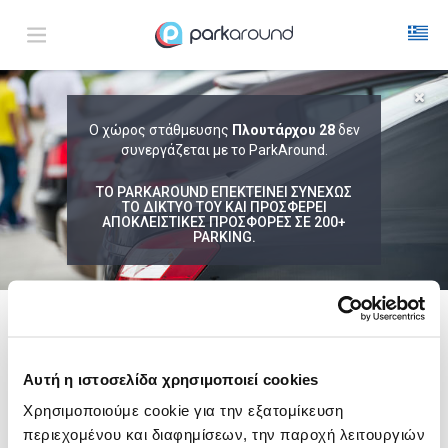
ΑΠΟΤΕΛΕΣΜΑΤΑ ΓΙΑ:
Ο χώρος στάθμευσης
Πλουτάρχου 28
δεν
Σαβ 08 Αυγ 16:45
συνεργάζεται με το ParkAround.
1
ΩΡΑ
ΑΦΙΞΗ
ΔΙΑΡΚΕΙΑ
ΤΟ PARKAROUND ΕΠΕΚΤΕΙΝΕΙ ΣΥΝΕΧΩΣ
ΤΟ ΔΙΚΤΥΟ ΤΟΥ ΚΑΙ ΠΡΟΣΦΕΡΕΙ
ΑΠΟΚΛΕΙΣΤΙΚΕΣ ΠΡΟΣΦΟΡΕΣ ΣΕ 200+
PARKING.
Δεν Βρέθηκαν Αποτελέσματα
Δες τώρα τα parking στο χάρτη και σύγκρινε
τιμή
και
απόσταση
ακολουθει μια λιστα με
ενδεικτικες περιοχες
Αυτή η ιστοσελίδα χρησιμοποιεί cookies
Καλαμαριά
Χρησιμοποιούμε cookie για την εξατομίκευση
από
1,50€
περιεχομένου και διαφημίσεων, την παροχή λειτουργιών