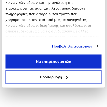
κοινωνικών μέσων και την ανάλυση της
Ανάληψη, Θεσσαλονίκη
επισκεψιμότητάς μας. Επιπλέον, μοιραζόμαστε
από
1,00€
πληροφορίες που αφορούν τον τρόπο που
Λάρισα
χρησιμοποιείτε τον ιστότοπό μας με συνεργάτες
από
2,00€
κοινωνικών μέσων, διαφήμισης και αναλύσεων, οι
Λαμία
οποίοι ενδεχομένως να τις συνδυάσουν με άλλες
από
3,50€
πληροφορίες που τους έχετε παραχωρήσει ή τις οποίες
έχουν συλλέξει σε σχέση με την από μέρους σας χρήση
Προβολή λεπτομερειών
των υπηρεσιών τους.
Να επιτρέπονται όλα
Προσαρμογή