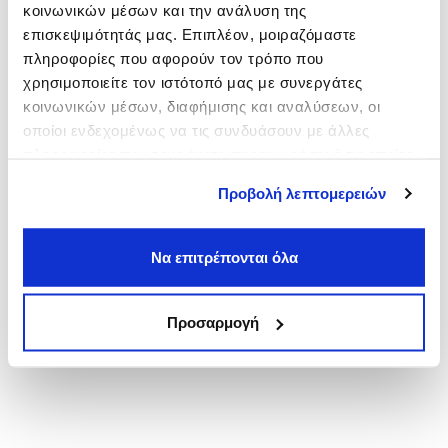
κοινωνικών μέσων και την ανάλυση της
Γλυφάδα
επισκεψιμότητάς μας. Επιπλέον, μοιραζόμαστε
από
5,50€
πληροφορίες που αφορούν τον τρόπο που
Αγία Παρασκευή
χρησιμοποιείτε τον ιστότοπό μας με συνεργάτες
από
3,00€
κοινωνικών μέσων, διαφήμισης και αναλύσεων, οι
Ζωγράφου
οποίοι ενδεχομένως να τις συνδυάσουν με άλλες
από
4,00€
πληροφορίες που τους έχετε παραχωρήσει ή τις οποίες
έχουν συλλέξει σε σχέση με την από μέρους σας χρήση
Προβολή λεπτομερειών
των υπηρεσιών τους.
Να επιτρέπονται όλα
Προσαρμογή