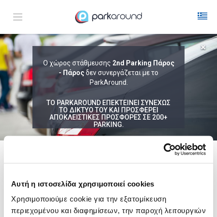
ΑΠΟΤΕΛΕΣΜΑΤΑ ΓΙΑ:
Ο χώρος στάθμευσης
2nd Parking Πάρος
Κυρ 09 Αυγ 04:00
- Πάρος
δεν συνεργάζεται με το
1
ΩΡΑ
ΑΦΙΞΗ
ΔΙΑΡΚΕΙΑ
ParkAround.
ΤΟ PARKAROUND ΕΠΕΚΤΕΙΝΕΙ ΣΥΝΕΧΩΣ
ΤΟ ΔΙΚΤΥΟ ΤΟΥ ΚΑΙ ΠΡΟΣΦΕΡΕΙ
ΑΠΟΚΛΕΙΣΤΙΚΕΣ ΠΡΟΣΦΟΡΕΣ ΣΕ 200+
PARKING.
Δεν Βρέθηκαν Αποτελέσματα
Δες τώρα τα parking στο χάρτη και σύγκρινε
τιμή
και
απόσταση
ακολουθει μια λιστα με
ενδεικτικες περιοχες
Αυτή η ιστοσελίδα χρησιμοποιεί cookies
Παλλήνη
Χρησιμοποιούμε cookie για την εξατομίκευση
από
3,00€
περιεχομένου και διαφημίσεων, την παροχή λειτουργιών