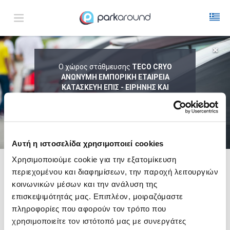
ΑΠΟΤΕΛΕΣΜΑΤΑ ΓΙΑ:
Ο χώρος στάθμευσης
TECO CRYO
Παρ 07 Αυγ 15:30
ΑΝΩΝΥΜΗ ΕΜΠΟΡΙΚΗ ΕΤΑΙΡΕΙΑ
1
ΩΡΑ
ΑΦΙΞΗ
ΔΙΑΡΚΕΙΑ
ΚΑΤΑΣΚΕΥΗ ΕΠΙΣ - ΕΙΡΗΝΗΣ ΚΑΙ
ΟΔΥΣΣΕΩΣ 0
δεν συνεργάζεται με το
ParkAround.
ΤΟ PARKAROUND ΕΠΕΚΤΕΙΝΕΙ ΣΥΝΕΧΩΣ
ΤΟ ΔΙΚΤΥΟ ΤΟΥ ΚΑΙ ΠΡΟΣΦΕΡΕΙ
Αυτή η ιστοσελίδα χρησιμοποιεί cookies
ΑΠΟΚΛΕΙΣΤΙΚΕΣ ΠΡΟΣΦΟΡΕΣ ΣΕ 200+
PARKING.
Χρησιμοποιούμε cookie για την εξατομίκευση
περιεχομένου και διαφημίσεων, την παροχή λειτουργιών
Δες τώρα τα parking στο χάρτη και σύγκρινε
τιμή
και
απόσταση
κοινωνικών μέσων και την ανάλυση της
επισκεψιμότητάς μας. Επιπλέον, μοιραζόμαστε
πληροφορίες που αφορούν τον τρόπο που
χρησιμοποιείτε τον ιστότοπό μας με συνεργάτες