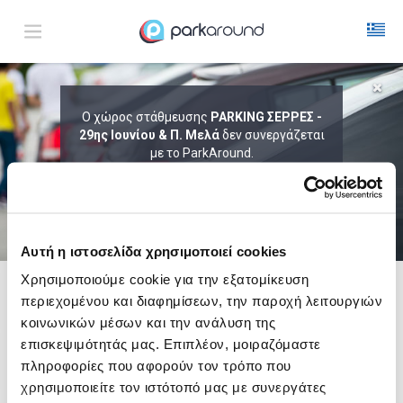
ΑΠΟΤΕΛΕΣΜΑΤΑ ΓΙΑ:
Ο χώρος στάθμευσης
PARKING ΣΕΡΡΕΣ -
29ης Ιουνίου & Π. Μελά
Παρ 07 Αυγ 19:45
δεν συνεργάζεται
1
ΩΡΑ
ΑΦΙΞΗ
ΔΙΑΡΚΕΙΑ
με το ParkAround.
ΤΟ PARKAROUND ΕΠΕΚΤΕΙΝΕΙ ΣΥΝΕΧΩΣ
ΤΟ ΔΙΚΤΥΟ ΤΟΥ ΚΑΙ ΠΡΟΣΦΕΡΕΙ
ΑΠΟΚΛΕΙΣΤΙΚΕΣ ΠΡΟΣΦΟΡΕΣ ΣΕ 200+
PARKING.
Αυτή η ιστοσελίδα χρησιμοποιεί cookies
Χρησιμοποιούμε cookie για την εξατομίκευση
περιεχομένου και διαφημίσεων, την παροχή λειτουργιών
Δες τώρα τα parking στο χάρτη και σύγκρινε
τιμή
και
απόσταση
κοινωνικών μέσων και την ανάλυση της
επισκεψιμότητάς μας. Επιπλέον, μοιραζόμαστε
πληροφορίες που αφορούν τον τρόπο που
χρησιμοποιείτε τον ιστότοπό μας με συνεργάτες